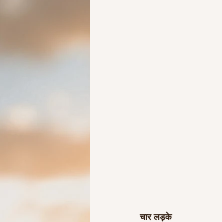
Ideas to help elderly and self
Ideas to help family
Other i
चार लड़के