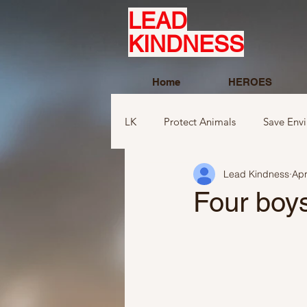
LEAD
KINDNESS
Home
HEROES
LK
Protect Animals
Save Env
Lead Kindness
Apr
Ideas to compliment
Ideas r
Four boy
Ideas related to sports and toys
Ideas regarding school
Show