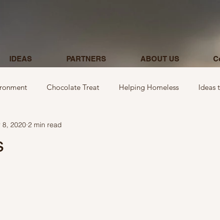
IDEAS
PARTNERS
ABOUT US
C
ironment
Chocolate Treat
Helping Homeless
Ideas 
 8, 2020
2 min read
egarding donations
Show kindness by giving flowers
Ideas
s
Ideas involving letters
Ideas related to parking & payment
 kindness to mom and neighbours
Ideas related to hospital