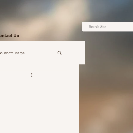
ontact Us
to encourage
 to gift
Ideas just for you