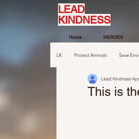
LEAD
KINDNESS
Home
HEROES
LK
Protect Animals
Save Env
Lead Kindness
Apr
Ideas to compliment
Ideas r
This is t
Ideas related to sports and toys
Ideas regarding school
Show