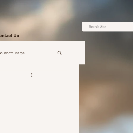
ontact Us
to encourage
 to gift
Ideas just for you