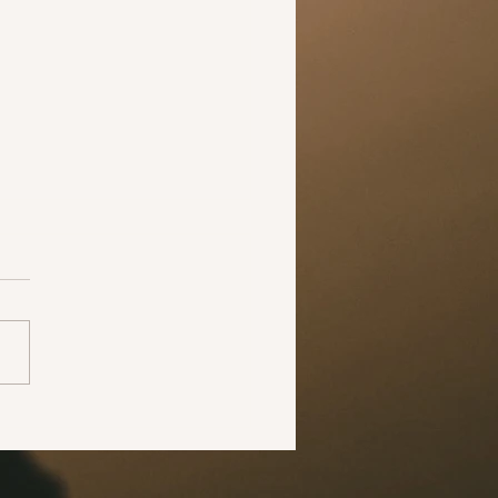
 safe, keep your
unity safe!
though we are all home and
ntined from the outside
, we are all still exposed to
irus in some way or another.
.