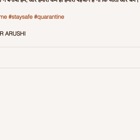
ome
#staysafe
#quarantine
R ARUSHI