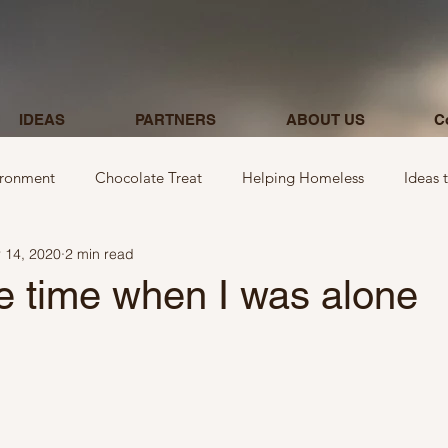
IDEAS
PARTNERS
ABOUT US
C
ironment
Chocolate Treat
Helping Homeless
Ideas 
 14, 2020
2 min read
egarding donations
Show kindness by giving flowers
Ideas
he time when I was alone
Ideas involving letters
Ideas related to parking & payment
 kindness to mom and neighbours
Ideas related to hospital